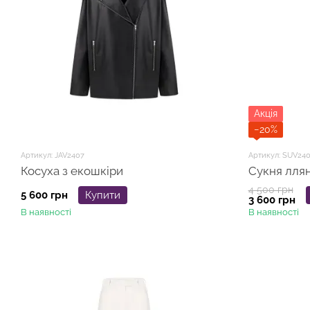
Акція
−20%
Артикул: JAV2407
Артикул: SUV240
Косуха з екошкіри
Сукня ллян
4 500 грн
5 600 грн
Купити
3 600 грн
В наявності
В наявності