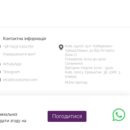
Контактна інформація
+38 (093) 2302757
Київ, 04070, вул. Набережно-
Хрещатицька, 41 (БЦ Астарта,
Передзвонити вам?
блок С)
Понеділок:
10:00 до 19:00
(Зачинено)
WhatsApp
Вівторок-Неділя:
10:00 - 19:00
Telegram
Київ, 01003, Хрещатик, 38, ЦУМ, 3
поверх
ek@lkcostume.com
Мапа проїзду
тимальної
Погодитися
дати згоду на