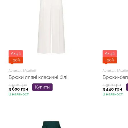
Акція
Акція
−20%
−20%
Артикул: BRL2606
Артикул: BRL260
Брюки лляні класичні білі
Брюки-баггі
4 500 грн
4 300 грн
Купити
3 600 грн
3 440 грн
В наявності
В наявності