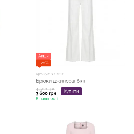
Акція
−20%
Артикул: BRL2612
Брюки джинсові білі
4 500 грн
Купити
3 600 грн
В наявності