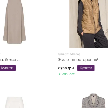
1
Артикул: JYO2003
а, бежева
Жилет двосторонній
Купити
2 700 грн
Купити
В наявності