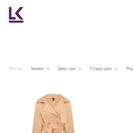
Перейти до основного контенту
Фільтр
Іконки
Ціна, грн
Стара ціна
Роз