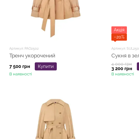
Акція
−20%
Артикул: PAO2502
Артикул: SUL25
Тренч укорочений
Сукня в зел
4 000 грн
7 500 грн
Купити
3 200 грн
В наявності
В наявності