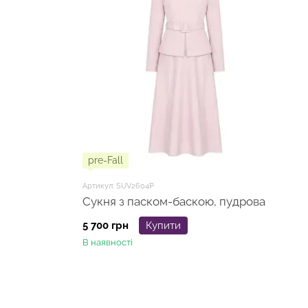
pre-Fall
Артикул: SUV2604P
Сукня з паском-баскою, пудрова
5 700 грн
Купити
В наявності