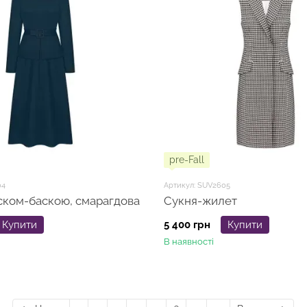
pre-Fall
04
Артикул: SUV2605
ском-баскою, смарагдова
Сукня-жилет
Купити
5 400 грн
Купити
В наявності