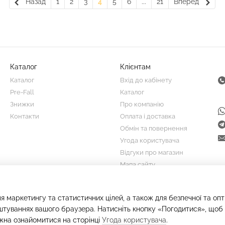
Назад
1
2
3
4
5
6
...
21
Вперед
Каталог
Клієнтам
Каталог
Вхід до кабінету
Pre-Fall
Каталог
Знижки
Про компанію
Контакти
Оплата і доставка
Обмін та повернення
Угода користувача
Відгуки про магазин
Мапа сайту
Ми в соцмережах
я маркетингу та статистичних цілей, а також для безпечної та оп
штуваннях вашого браузера. Натисніть кнопку «Погодитися», щоб 
жна ознайомитися на сторінці
Угода користувача
.