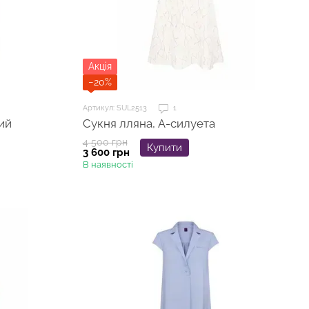
Акція
−20%
Артикул: SUL2513
1
ий
Сукня лляна, А-силуета
4 500 грн
Купити
3 600 грн
В наявності