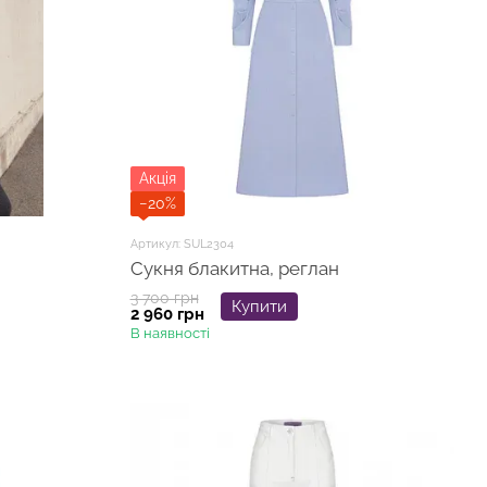
Акція
−20%
Артикул: SUL2304
Сукня блакитна, реглан
3 700 грн
Купити
2 960 грн
В наявності