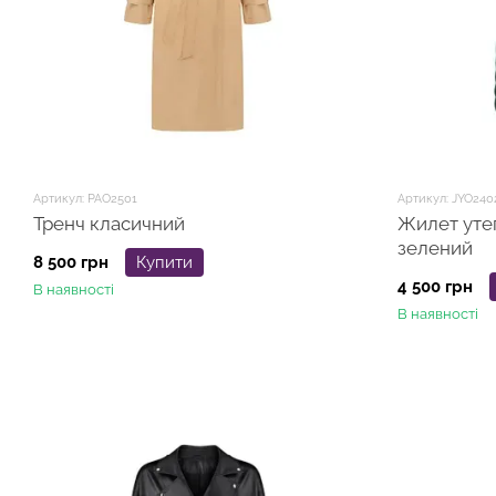
Артикул: PAO2501
Артикул: JYO240
Тренч класичний
Жилет уте
зелений
8 500 грн
Купити
4 500 грн
В наявності
В наявності