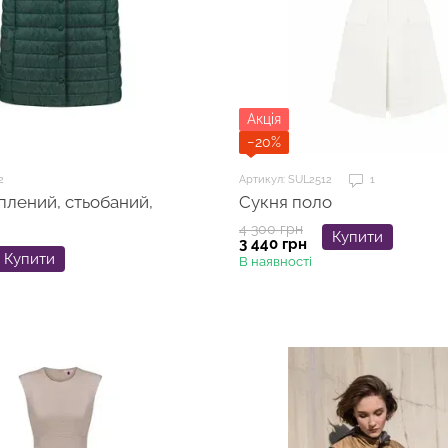
Акція
−20%
2
Артикул: SUL2512
1
плений, стьобаний,
Сукня поло
4 300 грн
Купити
3 440 грн
Купити
В наявності