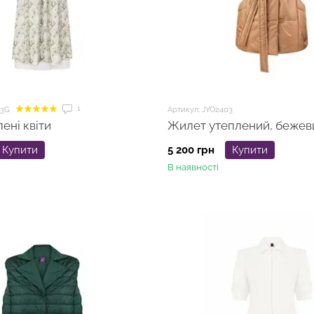
1
03G
Артикул: JYO2403
ені квіти
Жилет утеплений, бежев
Купити
5 200 грн
Купити
В наявності