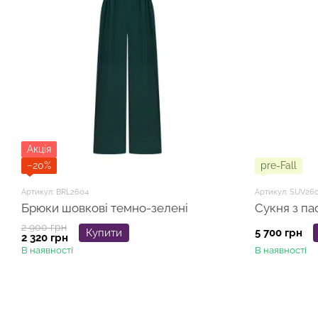
Акція
−20%
pre-Fall
Артикул: BRL2604
Артикул: SUV26
Брюки шовкові темно-зелені
Сукня з па
2 900 грн
Купити
5 700 грн
2 320 грн
В наявності
В наявності